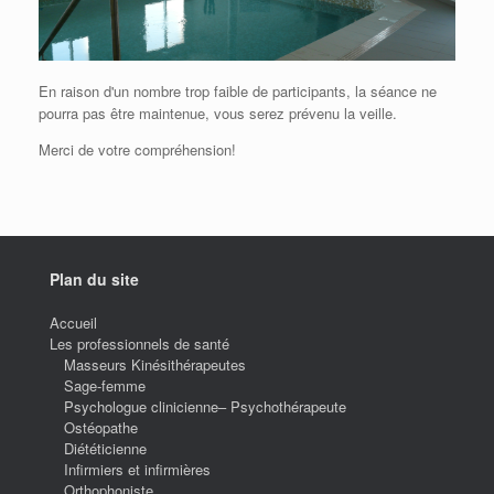
En raison d'un nombre trop faible de participants, la séance ne
pourra pas être maintenue, vous serez prévenu la veille.
Merci de votre compréhension!
Plan du site
Accueil
Les professionnels de santé
Masseurs Kinésithérapeutes
Sage-femme
Psychologue clinicienne– Psychothérapeute
Ostéopathe
Diététicienne
Infirmiers et infirmières
Orthophoniste